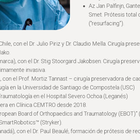
Az Jan Palfinjn, Gante
Smet. Prótesis total
(“resurfacing”).
hile, con el Dr. Julio Piriz y Dr. Claudio Mella. Cirugía pre
Mako.
marca), con el Dr. Stig Stoorgard Jakobsen. Cirugía prese
nimamente invasiva.
, con el Prof. Mortiz Tannast – cirugía preservadora de ca
ugía en la Universidad de Santiago de Compostela (USC)
Traumatología en el Hospital Severo Ochoa (Leganés)
era en Clínica CEMTRO desde 2018.
ropean Board of Orthopaedics and Traumatology (EBOT)” 
SmartRobotics™ (Stryker).
nadá), con el Dr. Paul Beaulé, formación de prótesis de re