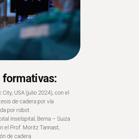
 formativas:
City, USA (julio 2024), con el
tesis de cadera por vía
ida por robot.
tal Inselspital, Berna – Suiza
 el Prof. Moritz Tannast,
ión de cadera.