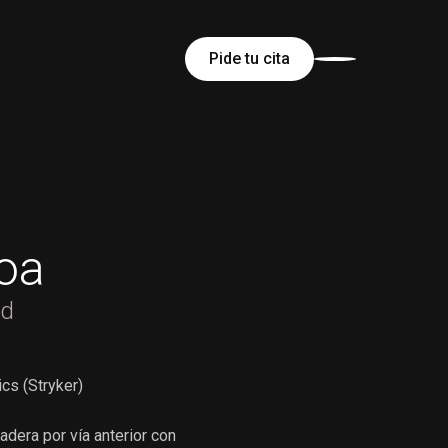
Pide tu cita
voa
ad
cs (Stryker)
adera por vía anterior con