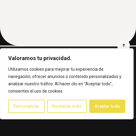
Valoramos tu privacidad.
Utilizamos cookies para mejorar tu experiencia de
Llámanos al
navegación, ofrecer anuncios o contenido personalizados y
+ 34 91 735 57 57
analizar nuestro tráfico. Al hacer clic en "Aceptar todo",
CERTIFICACIONES CLÍNICA CEMTRO
consientes el uso de cookies.
Personalizar
Rechazar todo
Aceptar todo
Aviso legal
Protección de Datos Personales